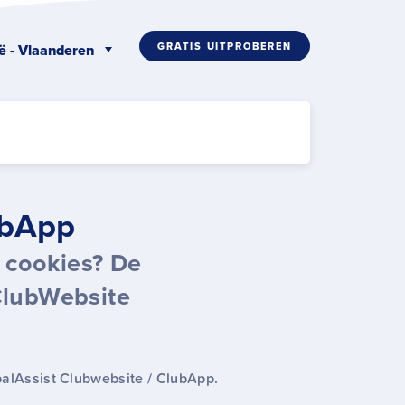
GRATIS UITPROBEREN
ë - Vlaanderen
ubApp
 cookies? De
ClubWebsite
balAssist Clubwebsite / ClubApp.