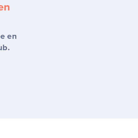
en
te en
ub.