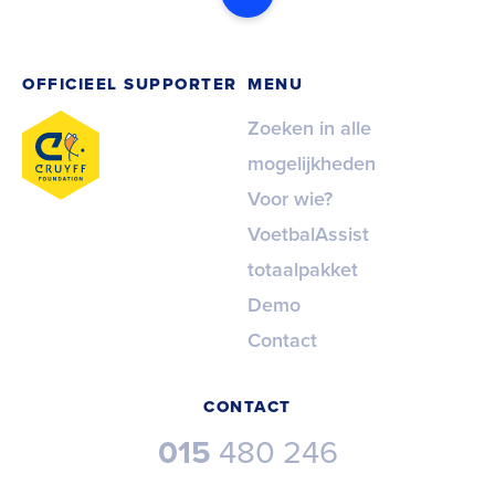
OFFICIEEL SUPPORTER
MENU
Zoeken in alle
mogelijkheden
Voor wie?
VoetbalAssist
totaalpakket
Demo
Contact
CONTACT
015
480 246