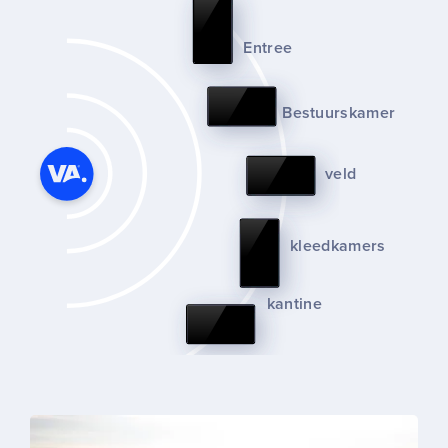
Entree
Bestuurskamer
veld
kleedkamers
kantine