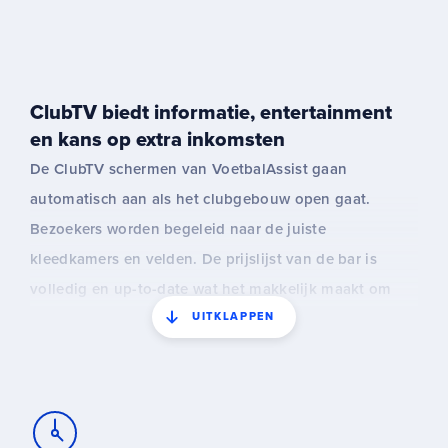
wordt weergegeven is misschien nu niet up-to-date en
wedstrijdinformatie niet realtime.
ClubTV biedt informatie, entertainment
en kans op extra inkomsten
De ClubTV schermen van VoetbalAssist gaan
automatisch aan als het clubgebouw open gaat.
Bezoekers worden begeleid naar de juiste
kleedkamers en velden. De prijslijst van de bar is
volledig en up-to-date wat het makkelijk maakt om
UITKLAPPEN
iets te bestellen. In de kantine wordt nieuws,
mededelingen, resultaten en leuke informatie rondom
de club gedeeld. Uiteraard is alles automatisch
gekoppeld aan de KBVB wedstrijden.