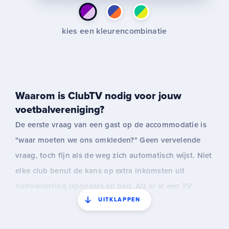
kies een kleurencombinatie
Waarom is ClubTV nodig voor jouw
voetbalvereniging?
De eerste vraag van een gast op de accommodatie is
"waar moeten we ons omkleden?" Geen vervelende
vraag, toch fijn als de weg zich automatisch wijst. Niet
elke club benut de kans op extra inkomsten uit
narrowcasting (sponsors en bar). Als er al een TV
UITKLAPPEN
hangt, wordt deze wel eens vergeten aan te zetten en
dan draait er niets op zaterdag. De informatie die